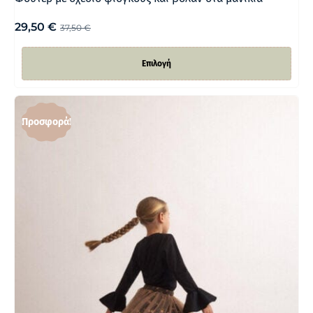
29,50
€
37,50
€
Επιλογή
Προσφορά!