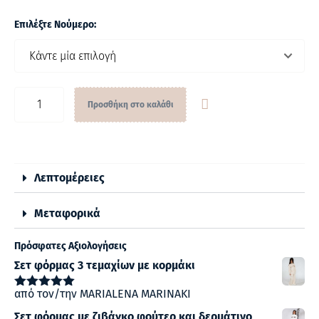
Επιλέξτε Νούμερο:
Προσθήκη στο καλάθι
Λεπτομέρειες
Μεταφορικά
Πρόσφατες Αξιολογήσεις
Σετ φόρμας 3 τεμαχίων με κορμάκι
από τον/την MARIALENA MARINAKI
Βαθμολογήθηκε
με
5
από 5
Σετ φόρμας με ζιβάγκο φούτερ και δερμάτινο