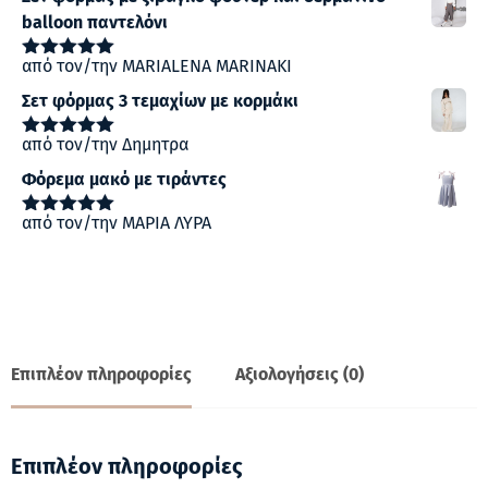
balloon παντελόνι
από τον/την MARIALENA MARINAKI
Βαθμολογήθηκε
με
5
από 5
Σετ φόρμας 3 τεμαχίων με κορμάκι
από τον/την Δημητρα
Βαθμολογήθηκε
με
5
από 5
Φόρεμα μακό με τιράντες
από τον/την ΜΑΡΙΑ ΛΥΡΑ
Βαθμολογήθηκε
με
5
από 5
Επιπλέον πληροφορίες
Αξιολογήσεις (0)
Επιπλέον πληροφορίες