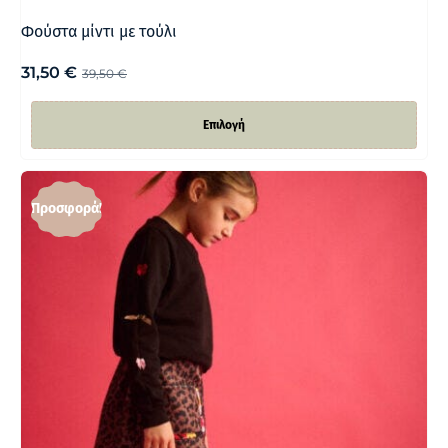
Φούστα μίντι με τούλι
31,50
€
39,50
€
Επιλογή
Προσφορά!