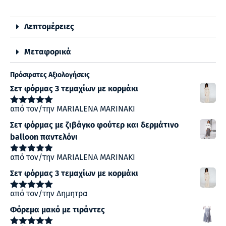
Λεπτομέρειες
Μεταφορικά
Πρόσφατες Αξιολογήσεις
Σετ φόρμας 3 τεμαχίων με κορμάκι
από τον/την MARIALENA MARINAKI
Βαθμολογήθηκε
με
5
από 5
Σετ φόρμας με ζιβάγκο φούτερ και δερμάτινο
balloon παντελόνι
από τον/την MARIALENA MARINAKI
Βαθμολογήθηκε
με
5
από 5
Σετ φόρμας 3 τεμαχίων με κορμάκι
από τον/την Δημητρα
Βαθμολογήθηκε
με
5
από 5
Φόρεμα μακό με τιράντες