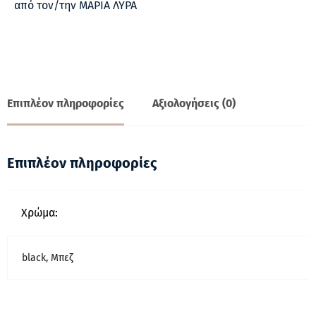
από τον/την ΜΑΡΙΑ ΛΥΡΑ
Βαθμολογήθηκε
με
5
από 5
Επιπλέον πληροφορίες
Αξιολογήσεις (0)
Επιπλέον πληροφορίες
Χρώμα:
black, Μπεζ