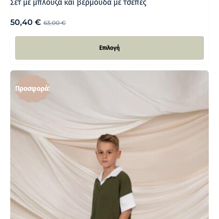
Σετ με μπλούζα και βερμούδα με τσέπες
50,40
€
63,00
€
Επιλογή
Προσφορά!