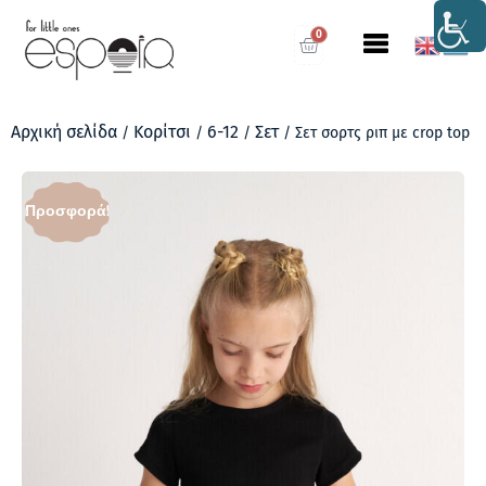
0
Αρχική σελίδα
Κορίτσι
6-12
Σετ
/
/
/
/ Σετ σορτς ριπ με crop top
Προσφορά!