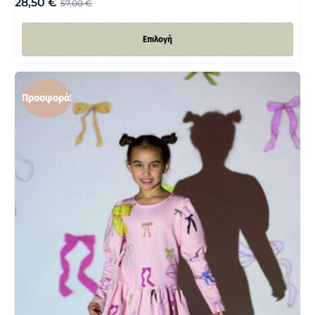
28,50
€
57,00
€
Επιλογή
Προσφορά!