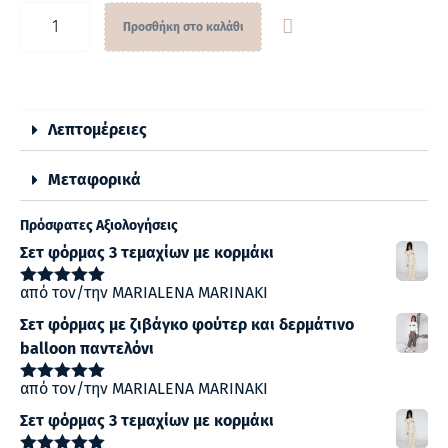
Προσθήκη στο καλάθι
Λεπτομέρειες
Μεταφορικά
Πρόσφατες Αξιολογήσεις
Σετ φόρμας 3 τεμαχίων με κορμάκι
από τον/την MARIALENA MARINAKI
Βαθμολογήθηκε
με
5
από 5
Σετ φόρμας με ζιβάγκο φούτερ και δερμάτινο
balloon παντελόνι
από τον/την MARIALENA MARINAKI
Βαθμολογήθηκε
με
5
από 5
Σετ φόρμας 3 τεμαχίων με κορμάκι