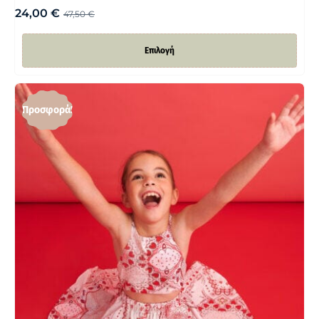
24,00
€
47,50
€
Επιλογή
Προσφορά!