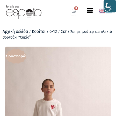
0
Αρχική σελίδα
Κορίτσι
6-12
Σετ
/
/
/
/ Σετ με φούτερ και πλεκτό
σορτσάκι “Cupid”
Προσφορά!