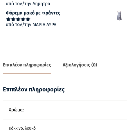
από τον/την Δημητρα
Βαθμολογήθηκε
με
5
από 5
Φόρεμα μακό με τιράντες
από τον/την ΜΑΡΙΑ ΛΥΡΑ
Βαθμολογήθηκε
με
5
από 5
Επιπλέον πληροφορίες
Αξιολογήσεις (0)
Επιπλέον πληροφορίες
Χρώμα:
κόκκινο, λευκό