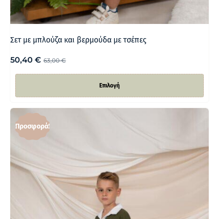
Σετ με μπλούζα και βερμούδα με τσέπες
50,40
€
63,00
€
Επιλογή
Προσφορά!