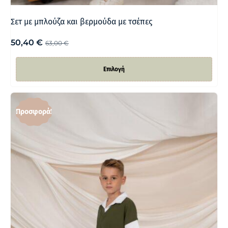
Σετ με μπλούζα και βερμούδα με τσέπες
50,40
€
63,00
€
Επιλογή
Προσφορά!