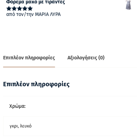
Φόρεμα μακό με τιράντες
από τον/την ΜΑΡΙΑ ΛΥΡΑ
Βαθμολογήθηκε
με
5
από 5
Επιπλέον πληροφορίες
Αξιολογήσεις (0)
Επιπλέον πληροφορίες
Χρώμα:
γκρι, λευκό