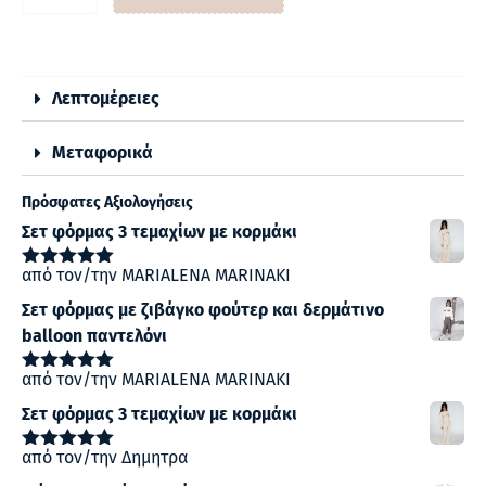
Λεπτομέρειες
Μεταφορικά
Πρόσφατες Αξιολογήσεις
Σετ φόρμας 3 τεμαχίων με κορμάκι
από τον/την MARIALENA MARINAKI
Βαθμολογήθηκε
με
5
από 5
Σετ φόρμας με ζιβάγκο φούτερ και δερμάτινο
balloon παντελόνι
από τον/την MARIALENA MARINAKI
Βαθμολογήθηκε
με
5
από 5
Σετ φόρμας 3 τεμαχίων με κορμάκι
από τον/την Δημητρα
Βαθμολογήθηκε
με
5
από 5