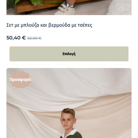
Σετ με μπλούζα και βερμούδα με τσέπες
50,40
€
63,00
€
Επιλογή
Προσφορά!