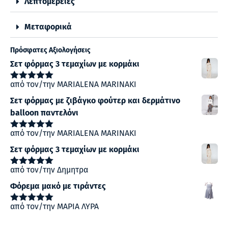
Λεπτομέρειες
Μεταφορικά
Πρόσφατες Αξιολογήσεις
Σετ φόρμας 3 τεμαχίων με κορμάκι
από τον/την MARIALENA MARINAKI
Βαθμολογήθηκε
με
5
από 5
Σετ φόρμας με ζιβάγκο φούτερ και δερμάτινο
balloon παντελόνι
από τον/την MARIALENA MARINAKI
Βαθμολογήθηκε
με
5
από 5
Σετ φόρμας 3 τεμαχίων με κορμάκι
από τον/την Δημητρα
Βαθμολογήθηκε
με
5
από 5
Φόρεμα μακό με τιράντες
από τον/την ΜΑΡΙΑ ΛΥΡΑ
Βαθμολογήθηκε
με
5
από 5