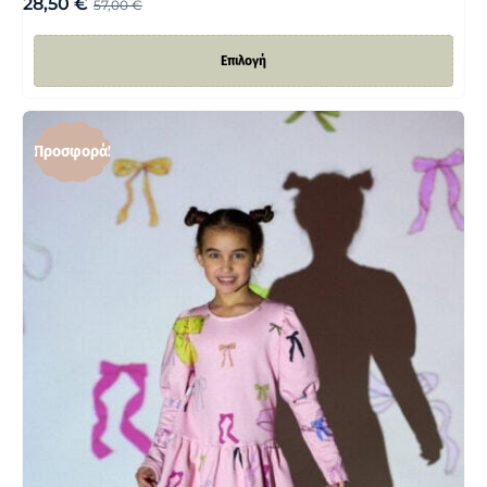
28,50
€
57,00
€
Επιλογή
Προσφορά!