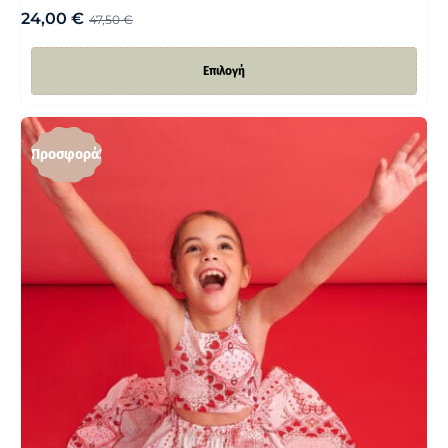
24,00
€
47,50
€
Επιλογή
Προσφορά!