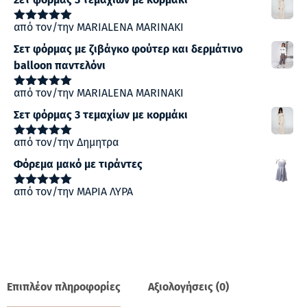
από τον/την MARIALENA MARINAKI
Βαθμολογήθηκε
με
5
από 5
Σετ φόρμας με ζιβάγκο φούτερ και δερμάτινο
balloon παντελόνι
από τον/την MARIALENA MARINAKI
Βαθμολογήθηκε
με
5
από 5
Σετ φόρμας 3 τεμαχίων με κορμάκι
από τον/την Δημητρα
Βαθμολογήθηκε
με
5
από 5
Φόρεμα μακό με τιράντες
από τον/την ΜΑΡΙΑ ΛΥΡΑ
Βαθμολογήθηκε
με
5
από 5
Επιπλέον πληροφορίες
Αξιολογήσεις (0)