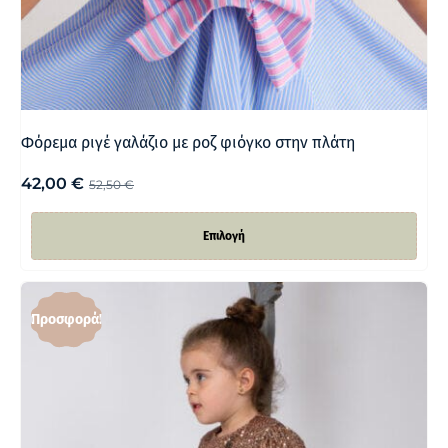
Φόρεμα ριγέ γαλάζιο με ροζ φιόγκο στην πλάτη
42,00
€
52,50
€
Επιλογή
Προσφορά!