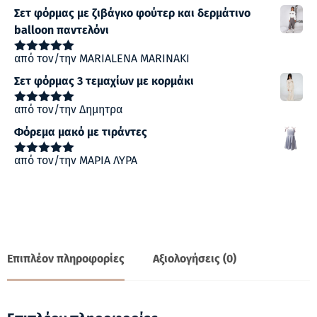
με
5
από 5
Σετ φόρμας με ζιβάγκο φούτερ και δερμάτινο
balloon παντελόνι
από τον/την MARIALENA MARINAKI
Βαθμολογήθηκε
με
5
από 5
Σετ φόρμας 3 τεμαχίων με κορμάκι
από τον/την Δημητρα
Βαθμολογήθηκε
με
5
από 5
Φόρεμα μακό με τιράντες
από τον/την ΜΑΡΙΑ ΛΥΡΑ
Βαθμολογήθηκε
με
5
από 5
Επιπλέον πληροφορίες
Αξιολογήσεις (0)