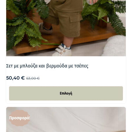
Σετ με μπλούζα και βερμούδα με τσέπες
50,40
€
63,00
€
Επιλογή
Προσφορά!