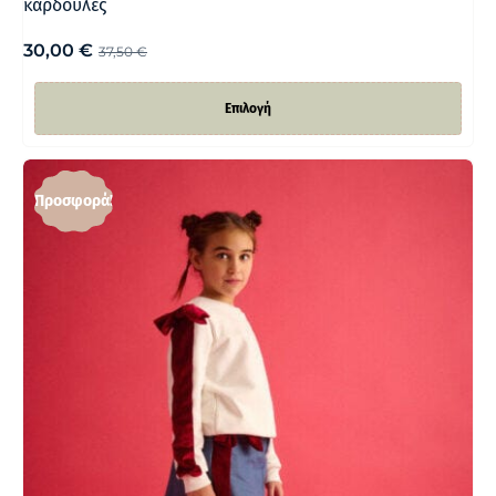
καρδούλες
30,00
€
37,50
€
Επιλογή
Προσφορά!