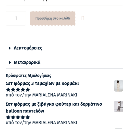
Προσθήκη στο καλάθι
Λεπτομέρειες
Μεταφορικά
Πρόσφατες Αξιολογήσεις
Σετ φόρμας 3 τεμαχίων με κορμάκι
από τον/την MARIALENA MARINAKI
Βαθμολογήθηκε
με
5
από 5
Σετ φόρμας με ζιβάγκο φούτερ και δερμάτινο
balloon παντελόνι
από τον/την MARIALENA MARINAKI
Βαθμολογήθηκε
με
5
από 5