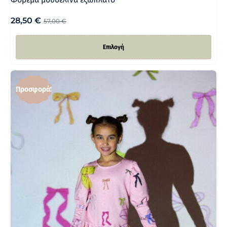
28,50
€
57,00
€
Επιλογή
Προσφορά!