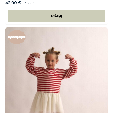
42,00
€
52,50
€
Επιλογή
Προσφορά!