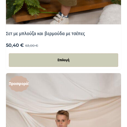
Σετ με μπλούζα και βερμούδα με τσέπες
50,40
€
63,00
€
Επιλογή
Προσφορά!