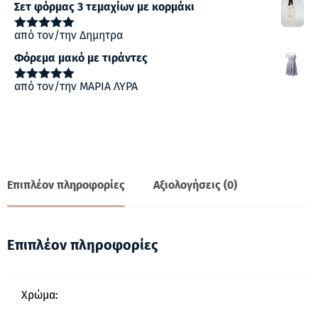
Σετ φόρμας 3 τεμαχίων με κορμάκι
από τον/την Δημητρα
Βαθμολογήθηκε
με
5
από 5
Φόρεμα μακό με τιράντες
από τον/την ΜΑΡΙΑ ΛΥΡΑ
Βαθμολογήθηκε
με
5
από 5
Επιπλέον πληροφορίες
Αξιολογήσεις (0)
Επιπλέον πληροφορίες
Χρώμα: