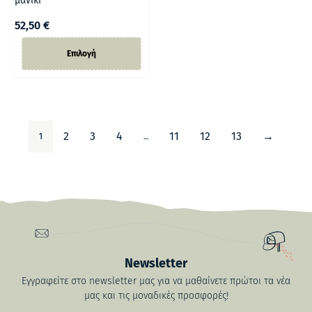
μανίκι
52,50
€
Επιλογή
1
…
2
3
4
11
12
13
→
Newsletter
Εγγραφείτε στο newsletter μας για να μαθαίνετε πρώτοι τα νέα
μας και τις μοναδικές προσφορές!